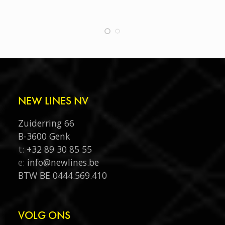
NEW LINES NV
Zuiderring 66
B-3600 Genk
t:
+32 89 30 85 55‬
e:
info@newlines.be
BTW BE 0444.569.410
VOLG ONS