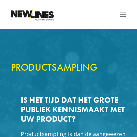
HOME
CREATIVE EVENTS
BRAND ACTIVATION
STANDENBOUW
VERHUUR
PRODUCTSAMPLING
REALISATIES
AFTERMOVIES
OVER ONS
IS HET TIJD DAT HET GROTE
VACATURES
PUBLIEK KENNISMAAKT MET
NIEUWS
UW PRODUCT?
SAMCOGEL
Productsampling is dan de aangewezen
CONTACT